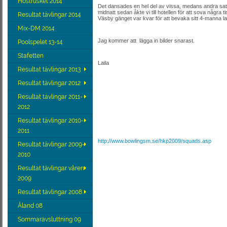
Höstrusket 2014
Det dansades en hel del av vissa, medans andra satt
midnatt sedan åkte vi till hotellen för att sova någ
Resultat tävlingar 2014
Väsby gänget var kvar för att bevaka sitt 4-manna l
Mix-DM 2014
Jag kommer att lägga in bilder snarast.
Poolspelet 13-14
Stafetten
Laila
Resultat tävlingar 2013
Resultat tävlingar 2012
Resultat tävlingar 2011-
2012
Resultat tävlingar 2010-
2011
http://www.bowlingsm.se/hkp2009/squads.asp
Resultat tävlingar 2009-
2010
Resultat tävlingar våren
2009
Resultat tävlingar 2008
Åland 08
Sommaravsluttning 09