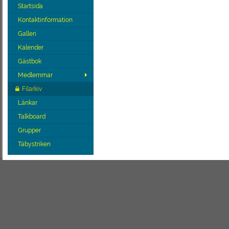
Startsida
Kontaktinformation
Galleri
Kalender
Gästbok
Medlemmar
Filarkiv
Länkar
Talkboard
Grupper
Täbystriken