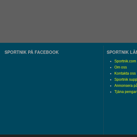
SPORTNIK PÅ FACEBOOK
SPORTNIK L
Sportnik.com
Om oss
Kontakta oss
Sportnik supp
Annonsera på
Tjäna pengar