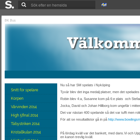
BK Bus
Nu så har SM spelats i Nyköping
Snitt för spelare
Tyvär blev det inga medalj platser, men det spelades
Korpen
Robin blev 4:a, Susanne kom på 6:e plats och Stefan
Jocka, David och Johan Hillborg kom ungefär i mitte
Vårvinden 2014
Det var nästan 400 spelande så det var tufft men roli
High 5final 2014
För att se resultatlistor gå in på
http://www.bowlings
Täbystriken 2014
Kristallkulan 2014
På lördag kväll var det bankett, med dans.Vi och U
en kanon trevlig kväll.