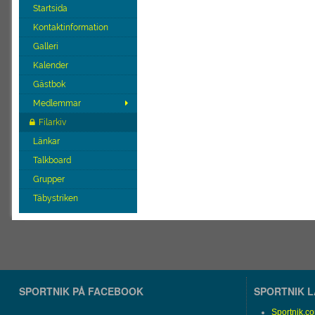
Startsida
Kontaktinformation
Galleri
Kalender
Gästbok
Medlemmar
Filarkiv
Länkar
Talkboard
Grupper
Täbystriken
SPORTNIK PÅ FACEBOOK
SPORTNIK 
Sportnik.c