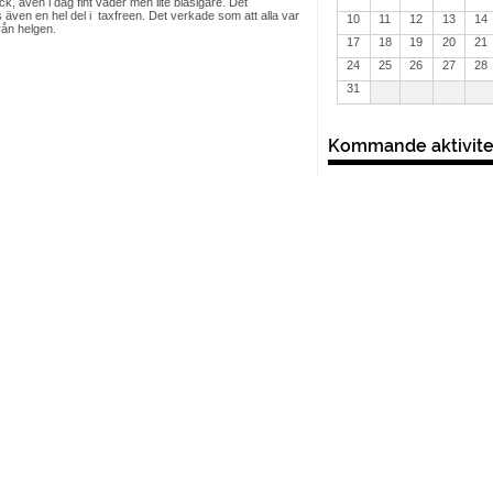
k, även i dag fint väder men lite blåsigare. Det
 även en hel del i taxfreen. Det verkade som att alla var
10
11
12
13
14
rån helgen.
17
18
19
20
21
24
25
26
27
28
31
Kommande aktivite