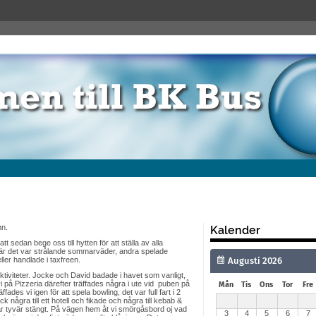
mn.
Kalender
att sedan bege oss till hytten för att ställa av alla
där det var strålande sommarväder, andra spelade
ler handlade i taxfreen.
a aktiviteter. Jocke och David badade i havet som vanligt,
t vi på Pizzeria därefter träffades några i ute vid puben på
Mån
Tis
Ons
Tor
Fre
des vi igen för att spela bowling, det var full fart i 2
k några till ett hotell och fikade och några till kebab &
r tyvär stängt. På vägen hem åt vi smörgåsbord oj vad
3
4
5
6
7