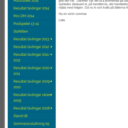
Höstrusket 2014
gott det var. Därefter var det bl.a promenad på däc
spelades dataspel el. på banditerna ,det handlades
nöjda med helgen. Gå nu in och kolla på bilderna f
Resultat tävlingar 2014
Ha en skön sommar
Mix-DM 2014
Laila
Poolspelet 13-14
Stafetten
Resultat tävlingar 2013
Resultat tävlingar 2012
Resultat tävlingar 2011-
2012
Resultat tävlingar 2010-
2011
Resultat tävlingar 2009-
2010
Resultat tävlingar våren
2009
Resultat tävlingar 2008
Åland 08
Sommaravsluttning 09