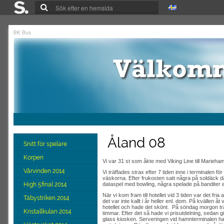
BK Bus
Åland 08
Snitt för spelare
Korpen
Vi var 31 st som åkte med Viking Line till Marieha
Vårvinden 2014
Vi träffades strax efter 7 tiden inne i terminalen för 
väskorna. Efter frukosten satt några på soldäck 
High 5final 2014
dataspel med bowling, några spelade på banditer el
När vi kom fram till hotellet vid 3 tiden var det fri
Täbystriken 2014
det var inte kallt i år heller enl. dom. På kvällen å
hotellet och hade det skönt. På söndag morgon träffa
Kristallkulan 2014
timmar. Efter det så hade vi prisutdelning, sedan gic
glass kiosken. Serveringen vid hamnterminalen ha