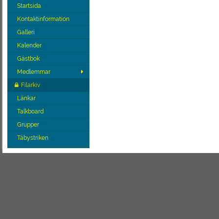
Startsida
Kontaktinformation
Galleri
Kalender
Gästbok
Medlemmar
Filarkiv
Länkar
Talkboard
Grupper
Täbystriken