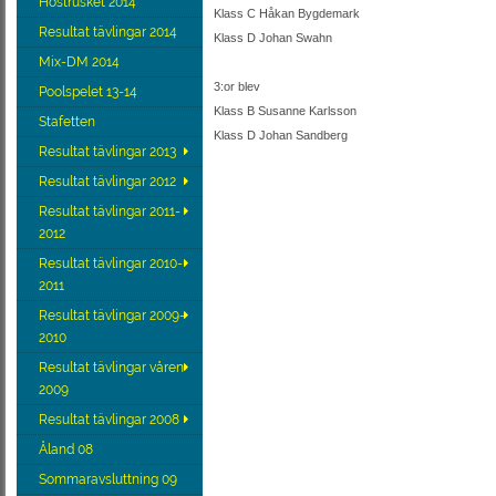
Höstrusket 2014
Klass C Håkan Bygdemark
Resultat tävlingar 2014
Klass D Johan Swahn
Mix-DM 2014
3:or blev
Poolspelet 13-14
Klass B Susanne Karlsson
Stafetten
Klass D Johan Sandberg
Resultat tävlingar 2013
Resultat tävlingar 2012
Resultat tävlingar 2011-
2012
Resultat tävlingar 2010-
2011
Resultat tävlingar 2009-
2010
Resultat tävlingar våren
2009
Resultat tävlingar 2008
Åland 08
Sommaravsluttning 09