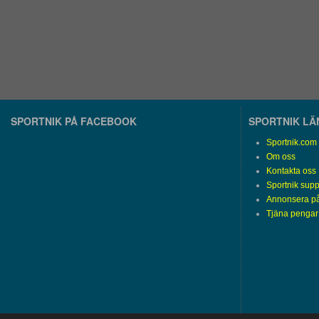
SPORTNIK PÅ FACEBOOK
SPORTNIK L
Sportnik.com
Om oss
Kontakta oss
Sportnik supp
Annonsera på
Tjäna pengar