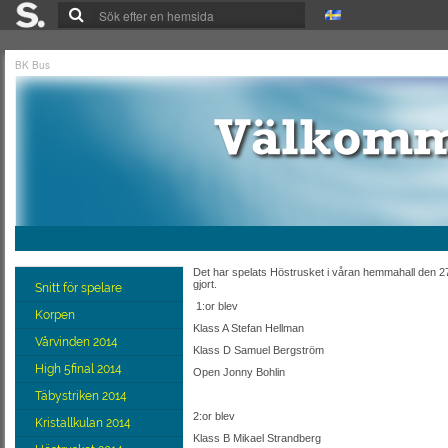
BK Bus
Det har spelats Höstrusket i våran hemmahall den 27
gjort.
Snitt för spelare
1:or blev
Korpen
Klass A Stefan Hellman
Vårvinden 2014
Klass D Samuel Bergström
High 5final 2014
Open Jonny Bohlin
Täbystriken 2014
2:or blev
Kristallkulan 2014
Klass B Mikael Strandberg