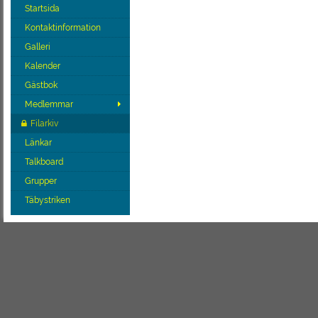
Startsida
Kontaktinformation
Galleri
Kalender
Gästbok
Medlemmar
Filarkiv
Länkar
Talkboard
Grupper
Täbystriken