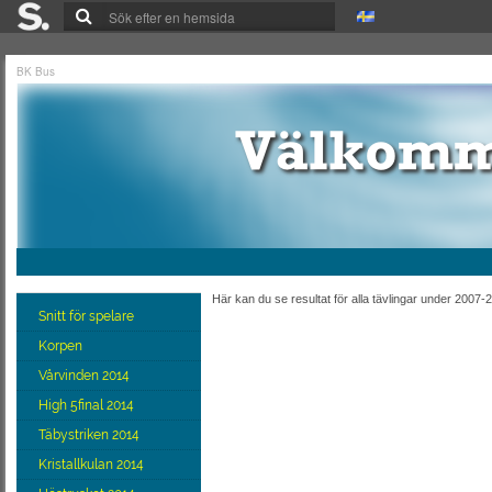
BK Bus
Här kan du se resultat för alla tävlingar under 2007-
Snitt för spelare
Korpen
Vårvinden 2014
High 5final 2014
Täbystriken 2014
Kristallkulan 2014