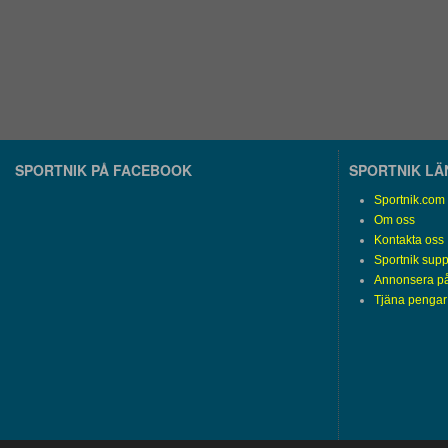
SPORTNIK PÅ FACEBOOK
SPORTNIK L
Sportnik.com
Om oss
Kontakta oss
Sportnik supp
Annonsera på
Tjäna pengar