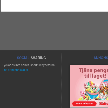
SOCIAL
SHARING
ANNONS
Lyckades inte hämta Sportnik nyheterna.
Läs dem här istället