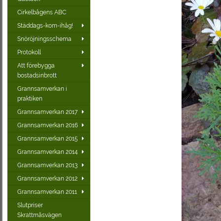
Cirkelbågens ABC
Städdags-kom-ihåg!
Snöröjningsschema
Protokoll
Att förebygga
bostadsinbrott
Grannsamverkan i
praktiken
Grannsamverkan 2017
Grannsamverkan 2016
Grannsamverkan 2015
Grannsamverkan 2014
Grannsamverkan 2013
Grannsamverkan 2012
Grannsamverkan 2011
Slutpriser
Skrattmåsvägen