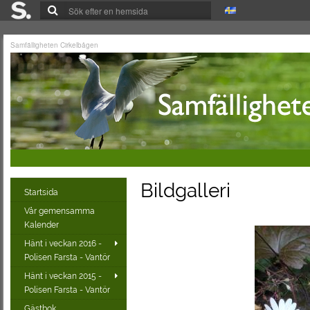
Samfälligheten Cirkelbågen
Bildgalleri
Startsida
Vår gemensamma
Kalender
Hänt i veckan 2016 -
Polisen Farsta - Vantör
Hänt i veckan 2015 -
Polisen Farsta - Vantör
Gästbok