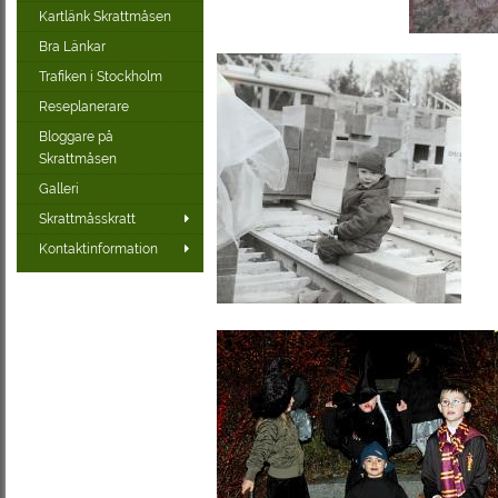
Kartlänk Skrattmåsen
Bra Länkar
Trafiken i Stockholm
Reseplanerare
Bloggare på
Skrattmåsen
Galleri
Skrattmåsskratt
Kontaktinformation